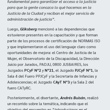
fundamental para garantizar el acceso a la justicia
para que la gente conozca lo qué hacemos en la
Justicia de la Ciudad y reciban el mejor servicio de
administración de justicia”.
Luego,
Gliksberg
mencionó a las dependencias que
estuvieron presentes en la capacitación y que forman
parte de los procesos de certificación de NORMAS ISO
y que implementaron el uso del lenguaje claro como
oportunidades de mejora: el Centro de Justicia de la
Mujer, el Observatorio de la Discapacidad, la Dirección
Juicio por Jurados, PADJU, 0800 JUSBAIRES, los
Juzgados
PCyF Nº2
y
Nº21
, el Juzgado
PJCyF Nº1
, la
Sala 4 del Fuero PPJCyF y la Secretaría de Infancias y
Adolescencias; el Juzgado
CAyT Nº3
y la Sala 2 del
fuero CATyRC.
Posteriormente, el disertante,
Andrés Buisán
, realizó
un recorrido sobre la temática, indicando que el
objetivo del encuentro es “
introducirnos en el