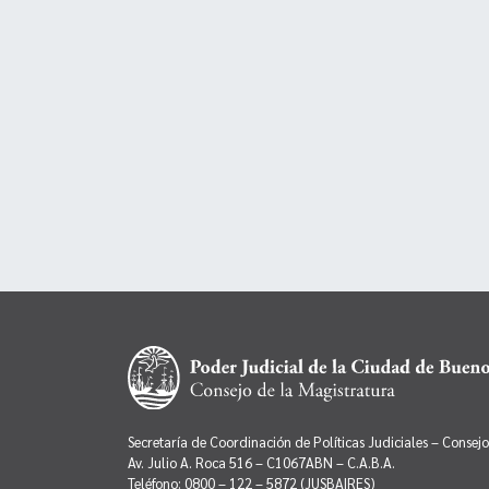
Secretaría de Coordinación de Políticas Judiciales – Consej
Av. Julio A. Roca 516 – C1067ABN – C.A.B.A.
Teléfono: 0800 – 122 – 5872 (JUSBAIRES)