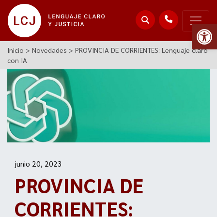
Abr
Inicio
>
Novedades
>
PROVINCIA DE CORRIENTES: Lenguaje claro
con IA
junio 20, 2023
PROVINCIA DE
CORRIENTES: