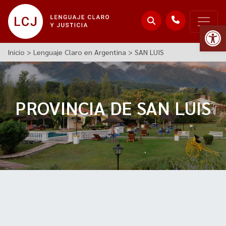
Abr
Inicio
>
Lenguaje Claro en Argentina
>
SAN LUIS
PROVINCIA DE SAN LUIS