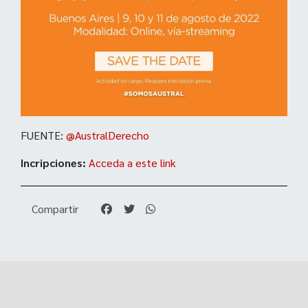
FUENTE:
@AustralDerecho
Incripciones:
Acceda a este link
Compartir